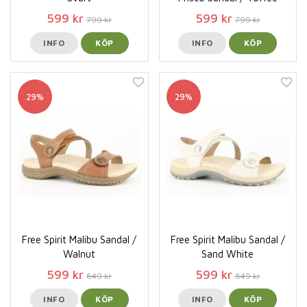
599 kr
599 kr
799 kr
799 kr
INFO
KÖP
INFO
KÖP
29%
29%
Free Spirit Malibu Sandal /
Free Spirit Malibu Sandal /
Walnut
Sand White
599 kr
599 kr
849 kr
849 kr
INFO
KÖP
INFO
KÖP