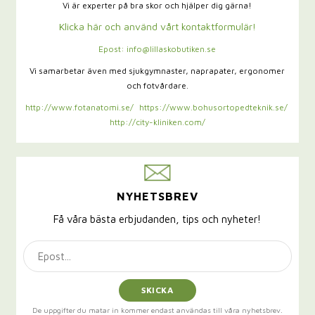
Vi är experter på bra skor och hjälper dig gärna!
Klicka här och använd vårt kontaktformulär!
Epost: info@lillaskobutiken.se
Vi samarbetar även med sjukgymnaster,
naprapater, ergonomer
och fotvårdare.
http://www.fotanatomi.se/
https://www.bohusortopedteknik.se/
http://city-kliniken.com/
NYHETSBREV
Få våra bästa erbjudanden, tips och nyheter!
SKICKA
De uppgifter du matar in kommer endast användas till våra nyhetsbrev.