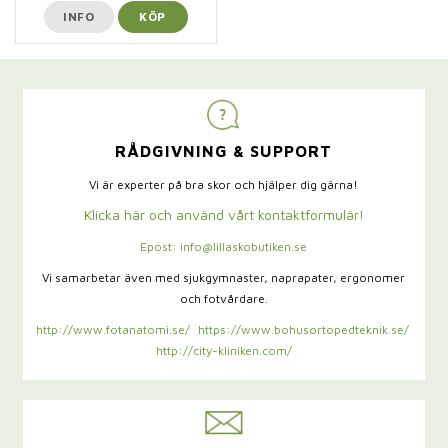
INFO
KÖP
RÅDGIVNING & SUPPORT
Vi är experter på bra skor och hjälper dig gärna!
Klicka här och använd vårt kontaktformulär!
Epost: info@lillaskobutiken.se
Vi samarbetar även med sjukgymnaster,
naprapater, ergonomer
och fotvårdare.
http://www.fotanatomi.se/
https://www.bohusortopedteknik.se/
http://city-kliniken.com/