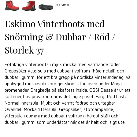
Eskimo Vinterboots med
Snörning & Dubbar / Röd /
Storlek 37
Fotriktiga vinterboots i mjuk mocka med värmande foder.
Greppsäker yttersula med dubbar i volfram (hårdmetall) och
dubbar i gummi för ett bra grepp på nordiska vinterunderlag. Väl
uppbyggd mellansula som ger skönt stöd även under långa
promenader. Dragkedja på skaftets insida. OBS! Dessa är ur ett
sortiment av provskor, därav det lägre priset. Färg: Röd Läst:
Normal Innersula: Mjukt och varmt fodrad och urtagbar
Ovandel: Mocka Yttersula: Greppsäker, stötdämpande,
yttersula i gummi med dubbar i volfram (härdat stål) och
dubbar i gummi som underlättar när det är halt och isigt ute.