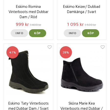
Eskimo Romina
Eskimo Keizer/ Dubbad
Vinterboots med Dubbar
Damkänga / Svart
Dam / Röd
999 kr
1 095 kr
1 400 kr
1 500 kr
INFO
KÖP
INFO
KÖP
47%
28%
Eskimo Taty Vinterboots
Sköna Marie Kea
med Dubbar Dam / Svart
Vinterboots med Dubbar /