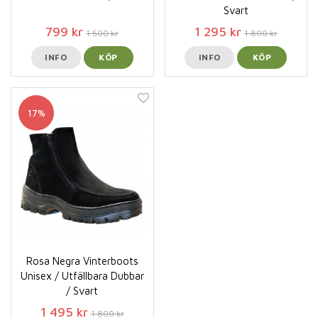
Svart
799 kr
1 295 kr
1 500 kr
1 800 kr
INFO
KÖP
INFO
KÖP
17%
Rosa Negra Vinterboots
Unisex / Utfällbara Dubbar
/ Svart
1 495 kr
1 800 kr