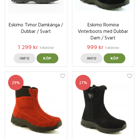
Eskimo Timor Damkänga /
Eskimo Romina
Dubbar / Svart
Vinterboots med Dubbar
Dam / Svart
1 299 kr
999 kr
1 800 kr
1 400 kr
INFO
KÖP
INFO
KÖP
29%
27%