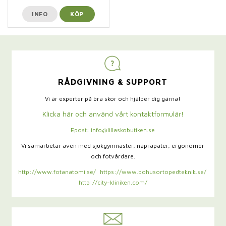
INFO
KÖP
RÅDGIVNING & SUPPORT
Vi är experter på bra skor och hjälper dig gärna!
Klicka här och använd vårt kontaktformulär!
Epost: info@lillaskobutiken.se
Vi samarbetar även med sjukgymnaster,
naprapater, ergonomer
och fotvårdare.
http://www.fotanatomi.se/
https://www.bohusortopedteknik.se/
http://city-kliniken.com/