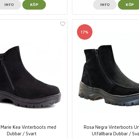
INFO
KÖP
INFO
KÖP
17%
 Marie Kea Vinterboots med
Rosa Negra Vinterboots Un
Dubbar / Svart
Utfällbara Dubbar / Sva