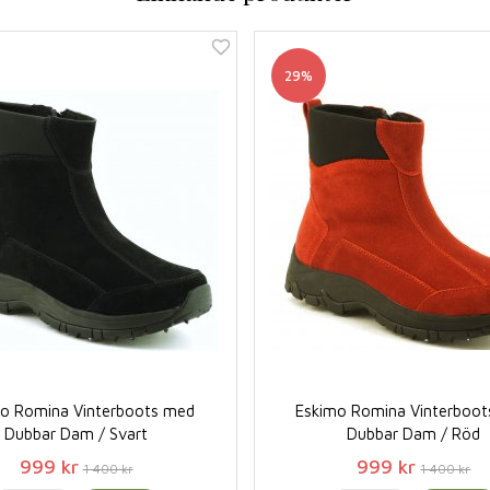
29%
o Romina Vinterboots med
Eskimo Romina Vinterboo
Dubbar Dam / Svart
Dubbar Dam / Röd
999 kr
999 kr
1 400 kr
1 400 kr