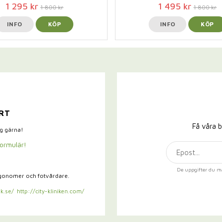
1 295 kr
1 495 kr
1 800 kr
1 800 kr
INFO
KÖP
INFO
KÖP
RT
Få våra b
ig gärna!
formulär!
De uppgifter du m
rgonomer och fotvårdare.
k.se/
http://city-kliniken.com/