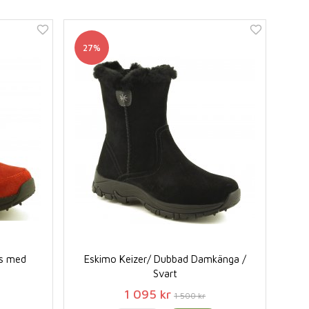
27%
ts med
Eskimo Keizer/ Dubbad Damkänga /
Svart
1 095 kr
1 500 kr