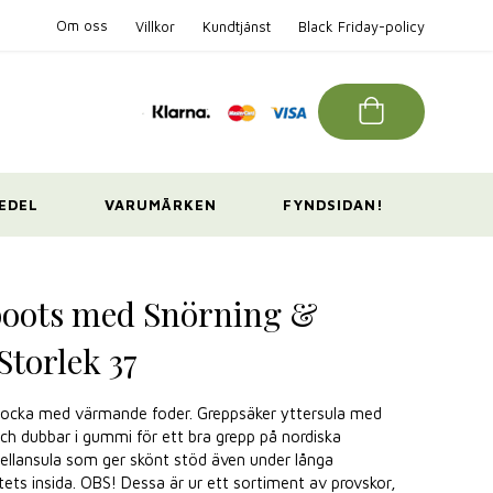
Om oss
Villkor
Kundtjänst
Black Friday-policy
EDEL
VARUMÄRKEN
FYNDSIDAN!
boots med Snörning &
Storlek 37
 mocka med värmande foder. Greppsäker yttersula med
och dubbar i gummi för ett bra grepp på nordiska
ellansula som ger skönt stöd även under långa
ets insida. OBS! Dessa är ur ett sortiment av provskor,