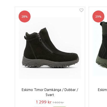
28%
29%
Eskimo Timor Damkänga / Dubbar /
Eskim
Svart
1 299 kr
1 800 kr