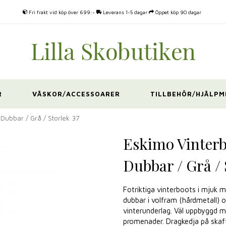
Fri frakt vid köp över 699:-
Leverans 1-5 dagar
Öppet köp 90 dagar
R
VÄSKOR/ACCESSOARER
TILLBEHÖR/HJÄLPM
Dubbar / Grå / Storlek 37
Eskimo Vinter
Dubbar / Grå / 
Fotriktiga vinterboots i mjuk
dubbar i volfram (hårdmetall) 
vinterunderlag. Väl uppbyggd m
promenader. Dragkedja på skaft