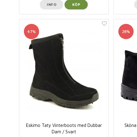
INFO
KÖP
47%
28%
Eskimo Taty Vinterboots med Dubbar
Sköna
Dam / Svart