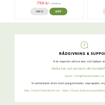
799 kr
1 500 kr
INFO
KÖP
RÅDGIVNING & SUPPO
Vi är experter på bra skor och hjälper d
Klicka här och använd vårt kontakt
Epost: info@lillaskobutiken.se
Vi samarbetar även med sjukgymnaster,
naprapater, e
http://www.fotanatomi.se/
https://www.bohusortopedtekni