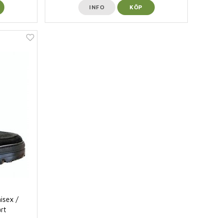
INFO
KÖP
isex /
rt