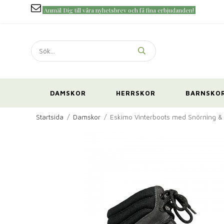
Anmäl Dig till våra nyhetsbrev och få fina erbjudanden!
DAMSKOR
HERRSKOR
BARNSKO
Startsida
/
Damskor
/
Eskimo Vinterboots med Snörning & 