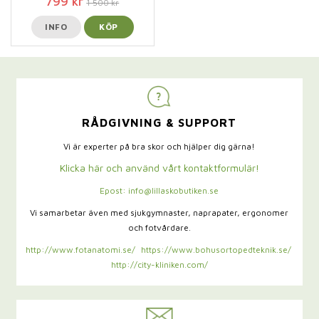
799 kr
1 500 kr
INFO
KÖP
RÅDGIVNING & SUPPORT
Vi är experter på bra skor och hjälper dig gärna!
Klicka här och använd vårt kontaktformulär!
Epost: info@lillaskobutiken.se
Vi samarbetar även med sjukgymnaster,
naprapater, ergonomer
och fotvårdare.
http://www.fotanatomi.se/
https://www.bohusortopedteknik.se/
http://city-kliniken.com/