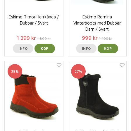
Eskimo Timor Herrkänga /
Eskimo Romina
Dubbar / Svart
Vinterboots med Dubbar
Dam / Svart
1 299 kr
999 kr
1 800 kr
1 400 kr
INFO
KÖP
INFO
KÖP
29%
27%