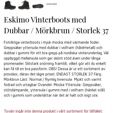
Eskimo Vinterboots med
Dubbar / Mörkbrun / Storlek 37
Fotriktiga vinterboots i mjuk mocka med värmande foder.
Greppsäker yttersula med dubbar i volfram (hårdmetall) och
dubbar i gummi för ett bra grepp på nordiska vinterunderlag. Väl
uppbyggd mellansula som ger skönt stöd även under långa
promenader. Slitstark snörning framtill, vilket gör att du enkelt
kan få till en bra passform. OBS! Dessa är ur ett sortiment av
provskor, därav det lägre priset. ENDAST STORLEK 37 Färg:
Mörkbrun Läst: Normal / Rymlig Innersula: Mjukt och varmt
fodrad och urtagbar Ovandel: Mocka Yttersula: Greppsäker,
stötdämpande, yttersula i gummi med i volfram (härdat stål)
och i gummi som underlättar när det är halt och isigt ute.
Tyvärr ingår inte denna produkt i vårt sortiment för tillfället.