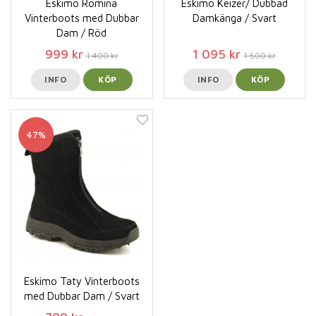
Eskimo Romina
Eskimo Keizer/ Dubbad
Vinterboots med Dubbar
Damkänga / Svart
Dam / Röd
999 kr
1 095 kr
1 400 kr
1 500 kr
INFO
KÖP
INFO
KÖP
47%
Eskimo Taty Vinterboots
med Dubbar Dam / Svart