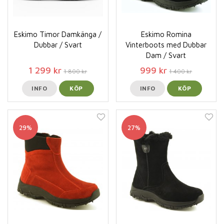
Eskimo Timor Damkänga /
Eskimo Romina
Dubbar / Svart
Vinterboots med Dubbar
Dam / Svart
1 299 kr
999 kr
1 800 kr
1 400 kr
INFO
KÖP
INFO
KÖP
29%
27%