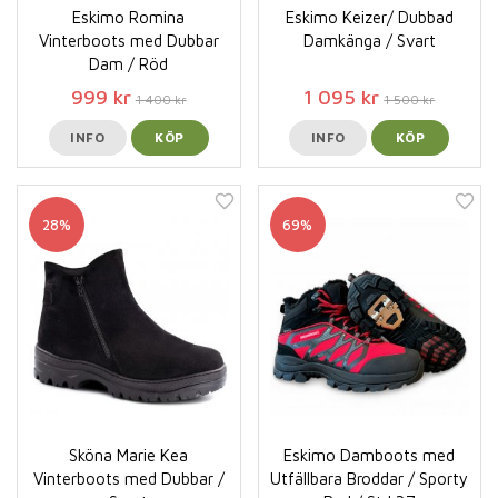
Eskimo Romina
Eskimo Keizer/ Dubbad
Vinterboots med Dubbar
Damkänga / Svart
Dam / Röd
999 kr
1 095 kr
1 400 kr
1 500 kr
INFO
KÖP
INFO
KÖP
28%
69%
Sköna Marie Kea
Eskimo Damboots med
Vinterboots med Dubbar /
Utfällbara Broddar / Sporty