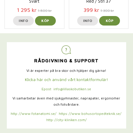
Svart
Red / Strl 37
1 295 kr
399 kr
1 800 kr
1 300 kr
INFO
KÖP
INFO
KÖP
RÅDGIVNING & SUPPORT
Vi är experter på bra skor och hjälper dig gärna!
Klicka här och använd vårt kontaktformulär!
Epost: info@lillaskobutiken.se
Vi samarbetar även med sjukgymnaster,
naprapater, ergonomer
och fotvårdare.
http://www.fotanatomi.se/
https://www.bohusortopedteknik.se/
http://city-kliniken.com/