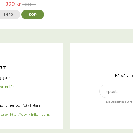
399 kr
1 300 kr
INFO
KÖP
RT
Få våra b
ig gärna!
formulär!
De uppgifter du m
rgonomer och fotvårdare.
k.se/
http://city-kliniken.com/