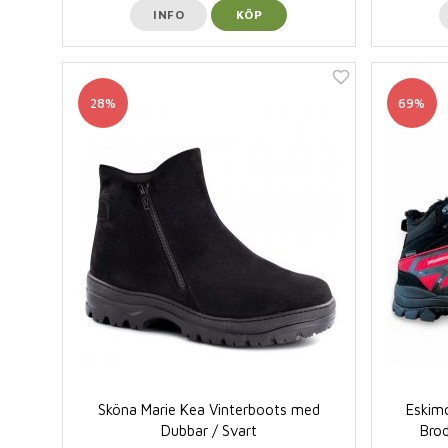
INFO
KÖP
28%
69%
Sköna Marie Kea Vinterboots med
Eskim
Dubbar / Svart
Brod