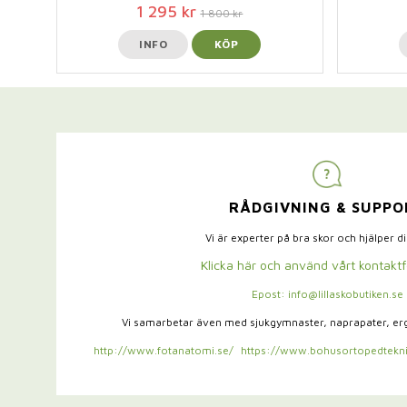
1 295 kr
1 800 kr
INFO
KÖP
RÅDGIVNING & SUPPO
Vi är experter på bra skor och hjälper d
Klicka här och använd vårt kontakt
Epost: info@lillaskobutiken.se
Vi samarbetar även med sjukgymnaster,
naprapater, e
http://www.fotanatomi.se/
https://www.bohusortopedtekni