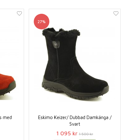
27%
ts med
Eskimo Keizer/ Dubbad Damkänga /
Svart
1 095 kr
1 500 kr