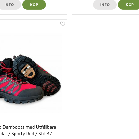
INFO
KÖP
INFO
KÖP
o Damboots med Utfällbara
dar / Sporty Red / Strl 37