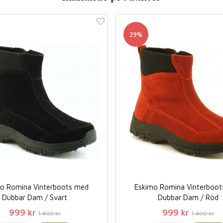
29%
o Romina Vinterboots med
Eskimo Romina Vinterboo
Dubbar Dam / Svart
Dubbar Dam / Röd
999 kr
999 kr
1 400 kr
1 400 kr