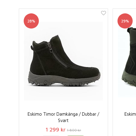
28%
29%
Eskimo Timor Damkänga / Dubbar /
Eskim
Svart
1 299 kr
1 800 kr