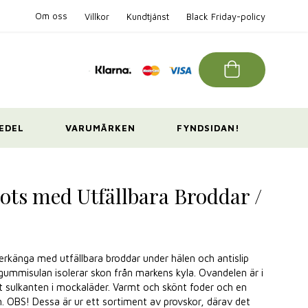
Om oss
Villkor
Kundtjänst
Black Friday-policy
EDEL
VARUMÄRKEN
FYNDSIDAN!
ts med Utfällbara Broddar /
rkänga med utfällbara broddar under hälen och antislip
gummisulan isolerar skon från markens kyla. Ovandelen är i
t sulkanten i mockaläder. Varmt och skönt foder och en
n. OBS! Dessa är ur ett sortiment av provskor, därav det