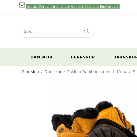
Anmäl Dig till våra nyhetsbrev och få fina erbjudanden!
DAMSKOR
HERRSKOR
BARNSKO
Startsida
/
Damskor
/
Eskimo Damboots med Utfällbara Bro