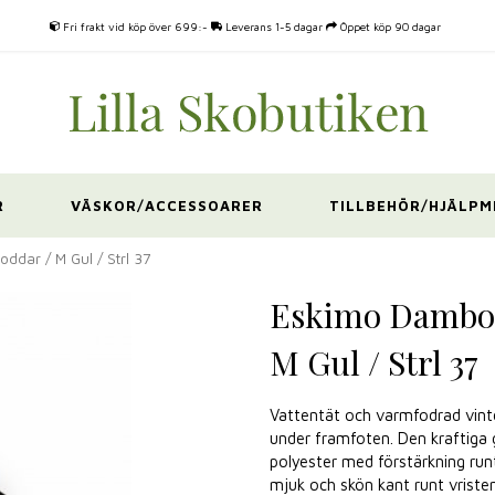
Fri frakt vid köp över 699:-
Leverans 1-5 dagar
Öppet köp 90 dagar
R
VÄSKOR/ACCESSOARER
TILLBEHÖR/HJÄLPM
ddar / M Gul / Strl 37
Eskimo Damboo
M Gul / Strl 37
Vattentät och varmfodrad vinte
under framfoten. Den kraftiga 
polyester med förstärkning run
mjuk och skön kant runt vriste