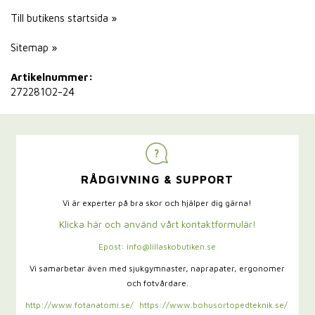
Till butikens startsida »
Sitemap »
Artikelnummer:
27228102-24
RÅDGIVNING & SUPPORT
Vi är experter på bra skor och hjälper dig gärna!
Klicka här och använd vårt kontaktformulär!
Epost: info@lillaskobutiken.se
Vi samarbetar även med sjukgymnaster,
naprapater, ergonomer
och fotvårdare.
http://www.fotanatomi.se/
https://www.bohusortopedteknik.se/