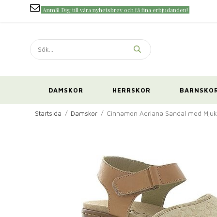
Anmäl Dig till våra nyhetsbrev och få fina erbjudanden!
DAMSKOR
HERRSKOR
BARNSKO
Startsida
/
Damskor
/
Cinnamon Adriana Sandal med Mjuk T