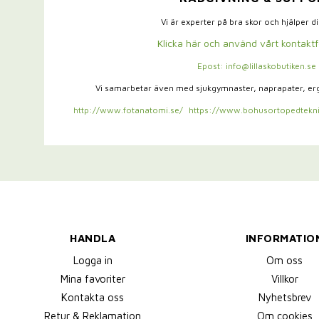
Vi är experter på bra skor och hjälper d
Klicka här och använd vårt kontakt
Epost: info@lillaskobutiken.se
Vi samarbetar även med sjukgymnaster,
naprapater, e
http://www.fotanatomi.se/
https://www.bohusortopedtekni
HANDLA
INFORMATIO
Logga in
Om oss
Mina favoriter
Villkor
Kontakta oss
Nyhetsbrev
Retur & Reklamation
Om cookies