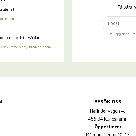
Få våra b
ig gärna!
formulär!
De uppgifter du m
rgonomer och fotvårdare.
k.se/
http://city-kliniken.com/
N
BESÖK OSS
Hallindenvägen 4,
456 34 Kungshamn
Öppettider:
Måndag-fredag 10-17