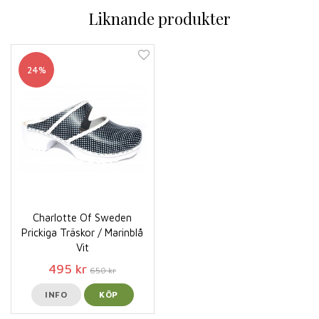
Liknande produkter
24%
Charlotte Of Sweden
Prickiga Träskor / Marinblå
Vit
495 kr
650 kr
INFO
KÖP