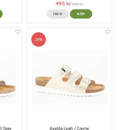
495 kr
699 kr
INFO
KÖP
29%
ht Grey
Axelda Leah / Creme