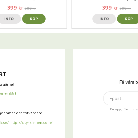
399 kr
399 kr
500 kr
500 kr
INFO
KÖP
INFO
KÖP
RT
Få våra b
ig gärna!
formulär!
De uppgifter du m
rgonomer och fotvårdare.
k.se/
http://city-kliniken.com/