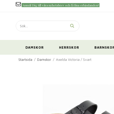
Anmäl Dig till våra nyhetsbrev och få fina erbjudanden!
DAMSKOR
HERRSKOR
BARNSKO
Startsida
/
Damskor
/
Axelda Victoria / Svart