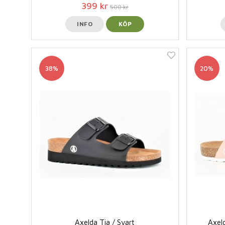
399 kr
500 kr
INFO
KÖP
38%
20%
Axelda Tia / Svart
Axeld