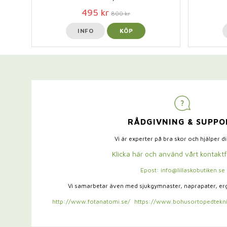
495 kr
800 kr
INFO
KÖP
RÅDGIVNING & SUPPO
Vi är experter på bra skor och hjälper d
Klicka här och använd vårt kontakt
Epost: info@lillaskobutiken.se
Vi samarbetar även med sjukgymnaster,
naprapater, e
http://www.fotanatomi.se/
https://www.bohusortopedtekni