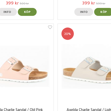
399 kr
399 kr
500 kr
599 kr
INFO
KÖP
INFO
KÖP
20%
a Charlie Sandal / Old Pink
Axelda Charlie Sandal / Lig