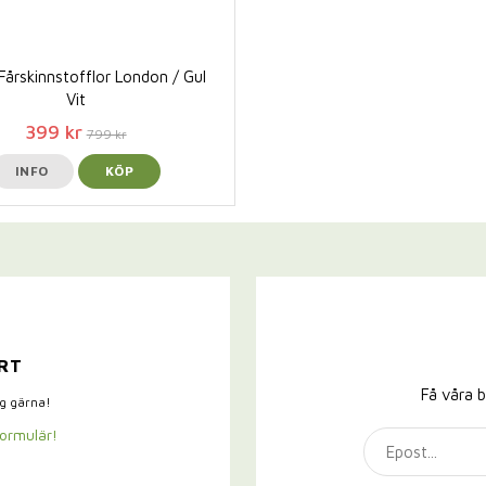
Fårskinnstofflor London / Gul
Vit
399 kr
799 kr
INFO
KÖP
RT
Få våra b
ig gärna!
formulär!