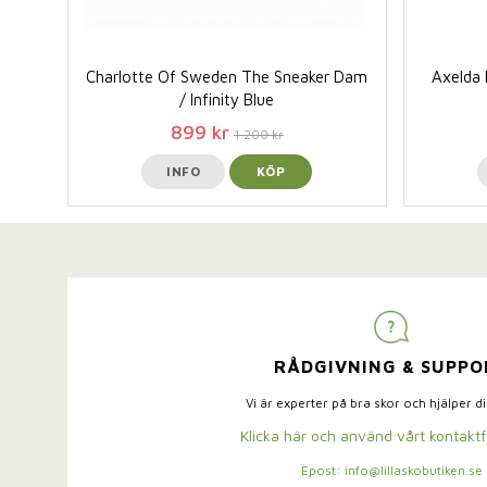
Charlotte Of Sweden The Sneaker Dam
Axelda 
/ Infinity Blue
899 kr
1 200 kr
INFO
KÖP
RÅDGIVNING & SUPPO
Vi är experter på bra skor och hjälper d
Klicka här och använd vårt kontakt
Epost: info@lillaskobutiken.se