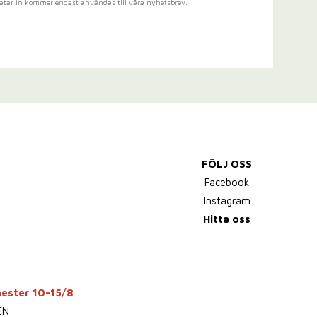
atar in kommer endast användas till våra nyhetsbrev.
FÖLJ OSS
Facebook
Instagram
Hitta oss
mester 10-15/8
EN