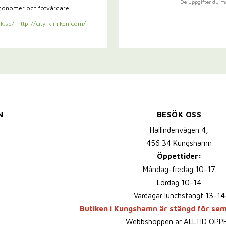
De uppgifter du m
rgonomer och fotvårdare.
k.se/
http://city-kliniken.com/
N
BESÖK OSS
Hallindenvägen 4,
456 34 Kungshamn
Öppettider:
Måndag-fredag 10-17
Lördag 10-14
Vardagar lunchstängt 13-14
Butiken i Kungshamn är stängd för se
Webbshoppen är ALLTID ÖPP