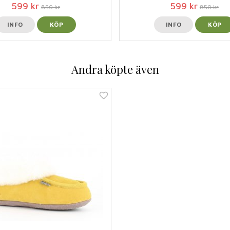
599 kr
599 kr
850 kr
850 kr
INFO
KÖP
INFO
KÖP
Andra köpte även