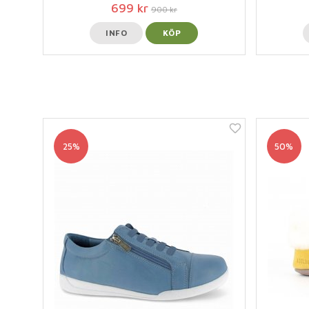
699 kr
900 kr
INFO
KÖP
25%
50%