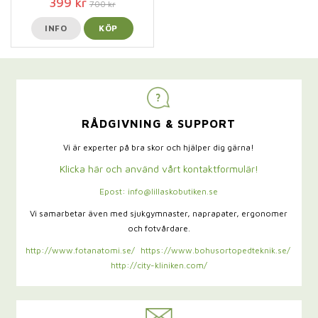
399 kr
700 kr
INFO
KÖP
RÅDGIVNING & SUPPORT
Vi är experter på bra skor och hjälper dig gärna!
Klicka här och använd vårt kontaktformulär!
Epost: info@lillaskobutiken.se
Vi samarbetar även med sjukgymnaster,
naprapater, ergonomer
och fotvårdare.
http://www.fotanatomi.se/
https://www.bohusortopedteknik.se/
http://city-kliniken.com/