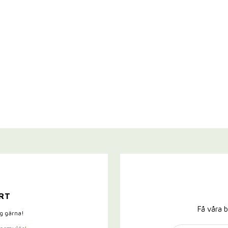
RT
Få våra b
ig gärna!