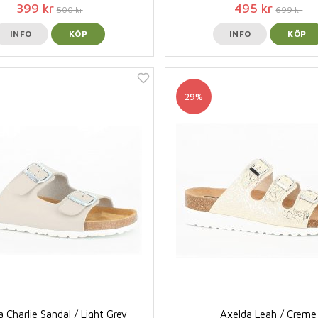
399 kr
495 kr
500 kr
699 kr
INFO
KÖP
INFO
KÖP
29%
 Charlie Sandal / Light Grey
Axelda Leah / Creme