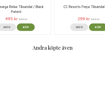
avega Relax Tåsandal / Black
CC Resorts Freya Tåsandal
Patent
495 kr
299 kr
649 kr
650 kr
INFO
KÖP
INFO
KÖP
Andra köpte även