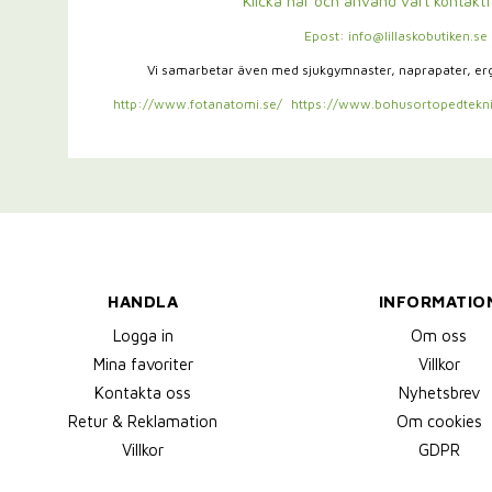
Klicka här och använd vårt kontakt
Epost: info@lillaskobutiken.se
Vi samarbetar även med sjukgymnaster,
naprapater, e
http://www.fotanatomi.se/
https://www.bohusortopedtekni
HANDLA
INFORMATIO
Logga in
Om oss
Mina favoriter
Villkor
Kontakta oss
Nyhetsbrev
Retur & Reklamation
Om cookies
Villkor
GDPR