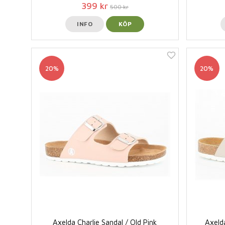
399 kr
500 kr
INFO
KÖP
20%
20%
Axelda Charlie Sandal / Old Pink
Axelda