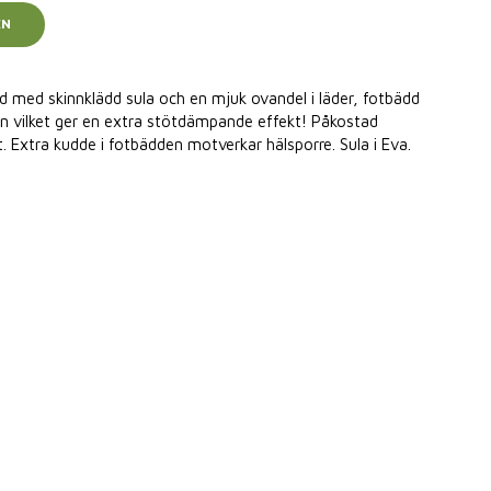
EN
ad med skinnklädd sula och en mjuk ovandel i läder, fotbädd
an vilket ger en extra stötdämpande effekt! Påkostad
 Extra kudde i fotbädden motverkar hälsporre. Sula i Eva.