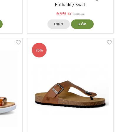
Fotbädd / Svart
699 kr
900 kr
INFO
KÖP
75%