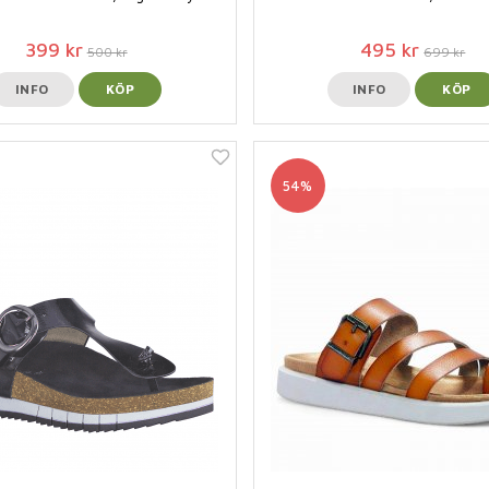
399 kr
495 kr
500 kr
699 kr
INFO
KÖP
INFO
KÖP
54%