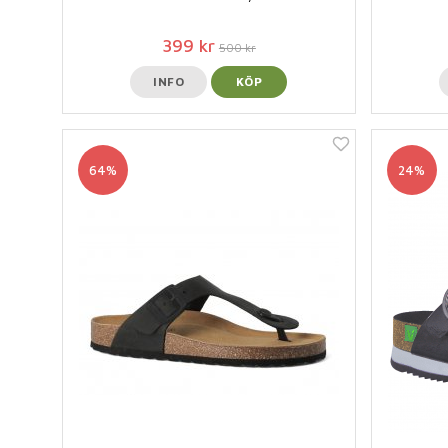
399 kr
500 kr
INFO
KÖP
64%
24%