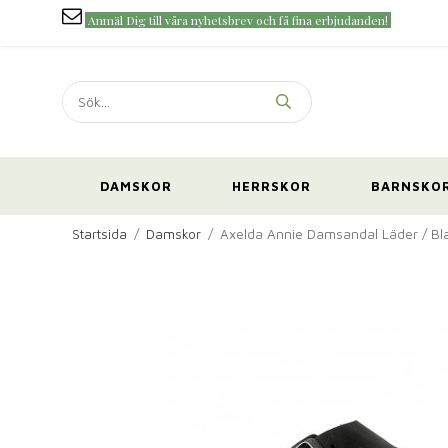
Anmäl Dig till våra nyhetsbrev och få fina erbjudanden!
DAMSKOR
HERRSKOR
BARNSKO
Startsida
/
Damskor
/
Axelda Annie Damsandal Läder / Bl