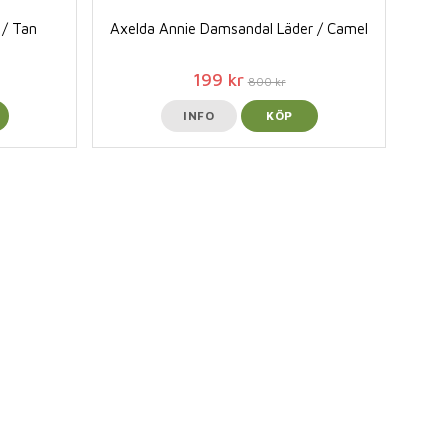
 / Tan
Axelda Annie Damsandal Läder / Camel
199 kr
800 kr
INFO
KÖP