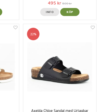
495 kr
800 kr
INFO
KÖP
22%
Axelda Chloe Sandal med Urtagbar