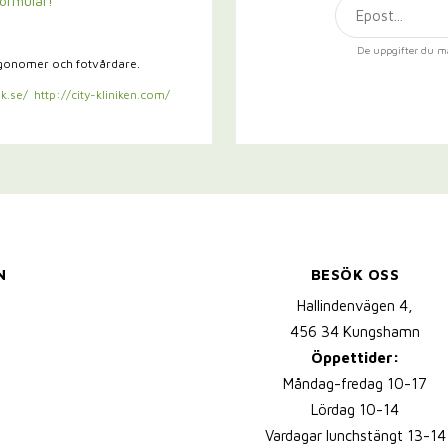
formulär!
De uppgifter du m
rgonomer och fotvårdare.
k.se/
http://city-kliniken.com/
N
BESÖK OSS
Hallindenvägen 4,
456 34 Kungshamn
Öppettider:
Måndag-fredag 10-17
Lördag 10-14
Vardagar lunchstängt 13-14