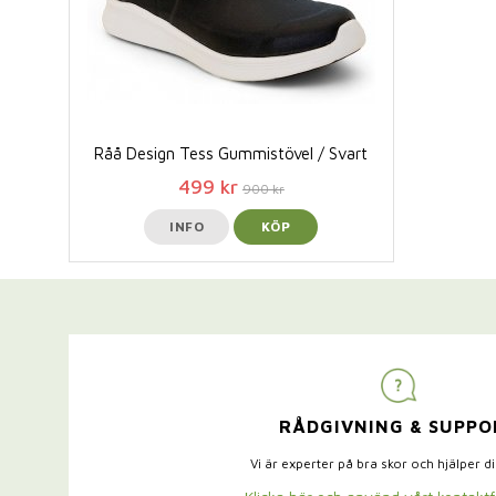
Råå Design Tess Gummistövel / Svart
499 kr
900 kr
INFO
KÖP
RÅDGIVNING & SUPPO
Vi är experter på bra skor och hjälper d