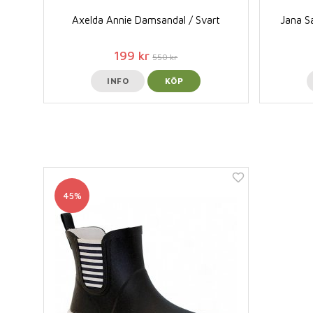
Axelda Annie Damsandal / Svart
Jana S
199 kr
550 kr
INFO
KÖP
45%