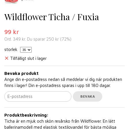
Wildflower Ticha / Fuxia
99 kr
Ord.
349 kr
. Du sparar
250 kr
(
72
%)
storlek
Tillfälligt slut i lager
Bevaka produkt
Ange din e-postadress nedan så meddelar vi dig när produkten
finns i lager! Din e-postadress sparas i upp till 180 dagar.
BEVAKA
Produktbeskrivning:
Ticha är en mjuk och skön resårsko från Wildflower. En lätt
ballerinamodell med elastisk textilovandel för bästa möjliga