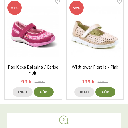
67%
56%
Pax Kicka Ballerina / Cerise
Wildflower Fiorella / Pink
Multi
99 kr
199 kr
300 kr
449 kr
INFO
KÖP
INFO
KÖP