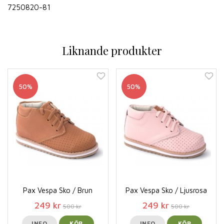
7250820-81
Liknande produkter
50%
50%
Pax Vespa Sko / Brun
Pax Vespa Sko / Ljusrosa
249 kr
249 kr
500 kr
500 kr
INFO
KÖP
INFO
KÖP