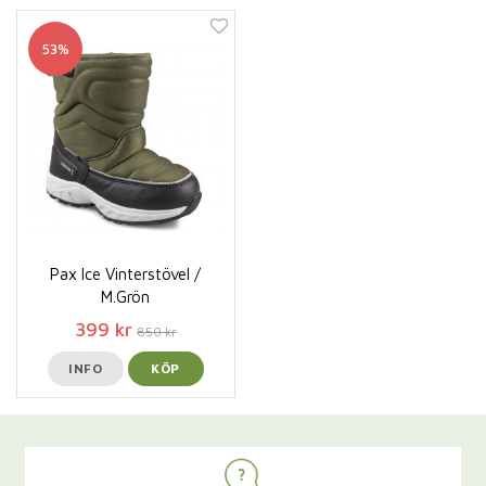
53%
Pax Ice Vinterstövel /
M.Grön
399 kr
850 kr
INFO
KÖP