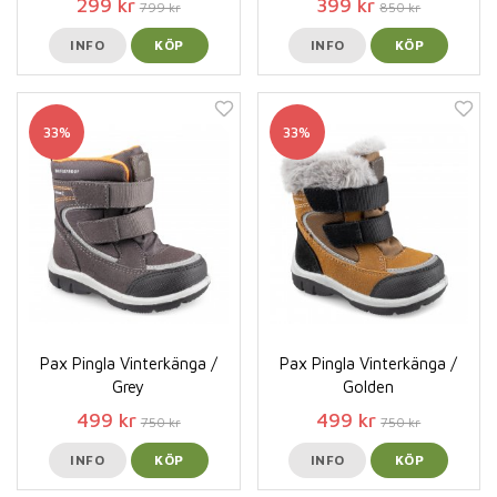
299 kr
399 kr
799 kr
850 kr
INFO
KÖP
INFO
KÖP
33%
33%
Pax Pingla Vinterkänga /
Pax Pingla Vinterkänga /
Grey
Golden
499 kr
499 kr
750 kr
750 kr
INFO
KÖP
INFO
KÖP