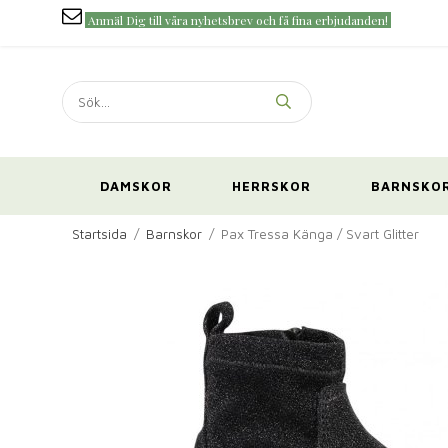
Anmäl Dig till våra nyhetsbrev och få fina erbjudanden!
DAMSKOR
HERRSKOR
BARNSKO
Startsida
/
Barnskor
/
Pax Tressa Känga / Svart Glitter