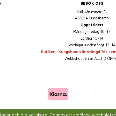
N
BESÖK OSS
Hallindenvägen 4,
456 34 Kungshamn
Öppettider:
Måndag-fredag 10-17
Lördag 10-14
Vardagar lunchstängt 13-14
Butiken i Kungshamn är stängd för se
Webbshoppen är ALLTID ÖPP
lningar och din varukorg. Genom att använda webbplats
Drift & produktion:
Wikinggruppen