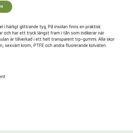
EN
i härligt glittrande tyg. På insidan finns en praktisk
ar och har ett tryck längst fram i tån som indikerar när
sulan är tillverkad i ett helt transparent trp-gummi. Alla skor
lon, sexvärt krom, PTFE och andra fluorerande kolväten.
ent