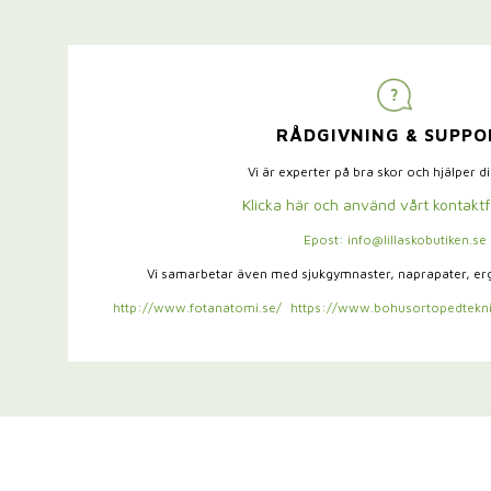
RÅDGIVNING & SUPPO
Vi är experter på bra skor och hjälper d
Klicka här och använd vårt kontakt
Epost: info@lillaskobutiken.se
Vi samarbetar även med sjukgymnaster,
naprapater, e
http://www.fotanatomi.se/
https://www.bohusortopedtekni