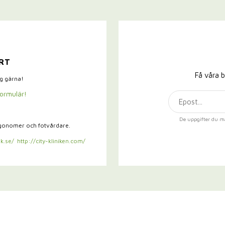
RT
Få våra b
ig gärna!
formulär!
De uppgifter du m
rgonomer och fotvårdare.
k.se/
http://city-kliniken.com/