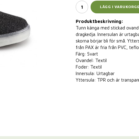
LÄGG I VARUKORG
Produktbeskrivning:
Tunn känga med stickad ovandel 
dragkedja. Innersulan är urtagb
skorna börjar bli för små. Ytter
från PAX är fria från PVC, tef
Färg: Svart
Ovandel: Textil
Foder: Textil
Innersula: Urtagbar
Yttersula: TPR och är transpar