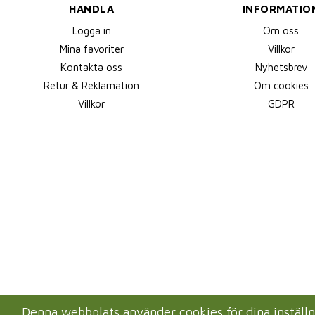
HANDLA
INFORMATIO
Logga in
Om oss
Mina favoriter
Villkor
Kontakta oss
Nyhetsbrev
Retur & Reklamation
Om cookies
Villkor
GDPR
Denna webbplats använder cookies för dina instäl