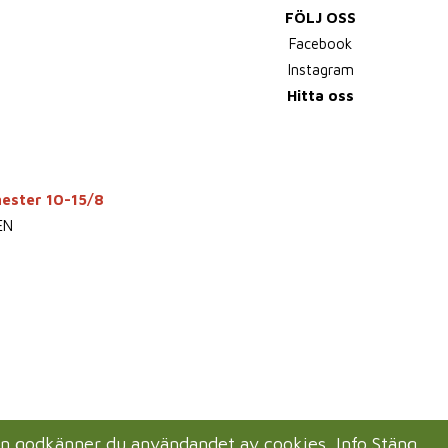
FÖLJ OSS
Facebook
Instagram
Hitta oss
mester 10-15/8
EN
en godkänner du användandet av cookies.
Info
Stäng