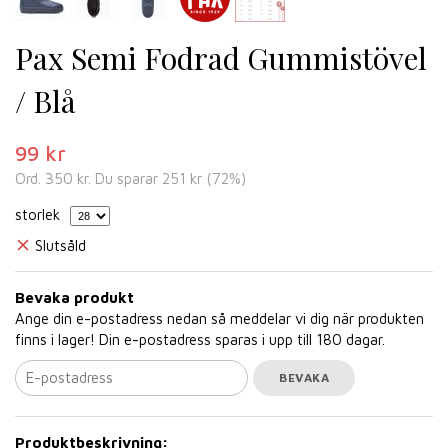
Pax Semi Fodrad Gummistövel
/ Blå
99 kr
Ord.
350 kr
. Du sparar
251 kr
(
72
%)
storlek
Slutsåld
Bevaka produkt
Ange din e-postadress nedan så meddelar vi dig när produkten
finns i lager! Din e-postadress sparas i upp till 180 dagar.
BEVAKA
Produktbeskrivning: