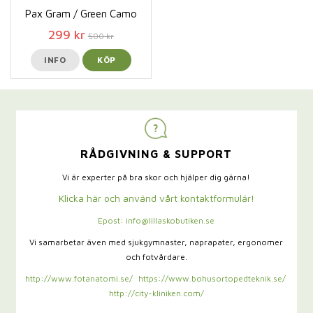
Pax Gram / Green Camo
299 kr
500 kr
INFO
KÖP
RÅDGIVNING & SUPPORT
Vi är experter på bra skor och hjälper dig gärna!
Klicka här och använd vårt kontaktformulär!
Epost: info@lillaskobutiken.se
Vi samarbetar även med sjukgymnaster,
naprapater, ergonomer
och fotvårdare.
http://www.fotanatomi.se/
https://www.bohusortopedteknik.se/
http://city-kliniken.com/