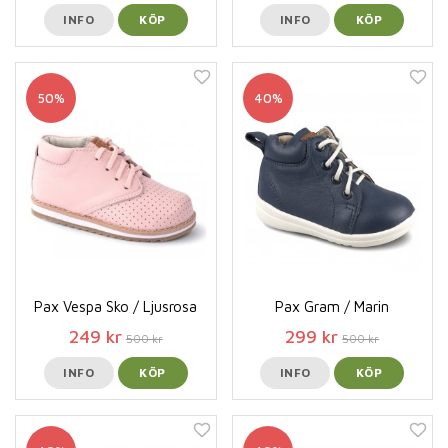
INFO
KÖP
INFO
KÖP
50%
40%
Pax Vespa Sko / Ljusrosa
Pax Gram / Marin
249 kr
299 kr
500 kr
500 kr
INFO
KÖP
INFO
KÖP