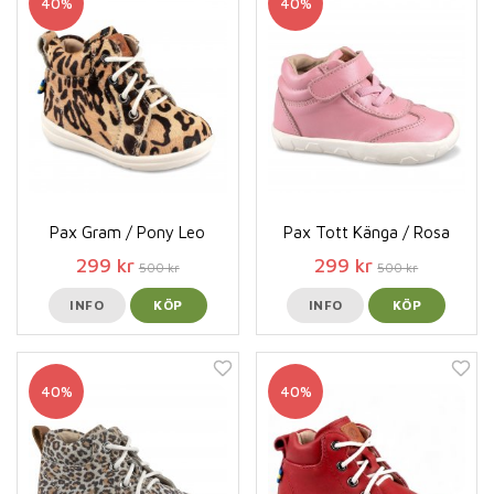
40%
40%
Pax Gram / Pony Leo
Pax Tott Känga / Rosa
299 kr
299 kr
500 kr
500 kr
INFO
KÖP
INFO
KÖP
40%
40%