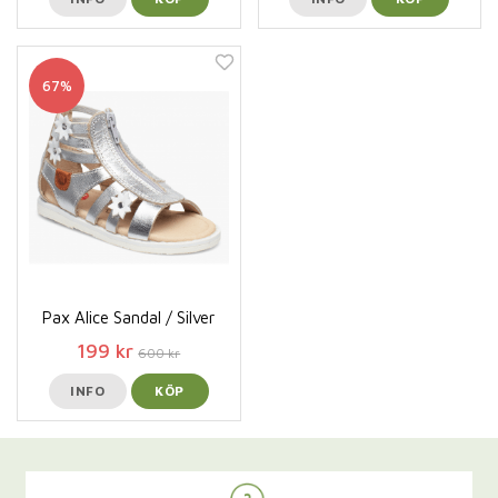
67%
Pax Alice Sandal / Silver
199 kr
600 kr
INFO
KÖP