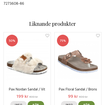
7273608-86
Liknande produkter
50%
75%
Pax Nordan Sandal / Vit
Pax Floral Sandal / Brons
199 kr
99 kr
400 kr
400 kr
INFO
KÖP
INFO
KÖP