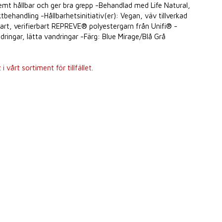
remt hållbar och ger bra grepp -Behandlad med Life Natural,
ehandling -Hållbarhetsinitiativ(er): Vegan, väv tillverkad
rt, verifierbart REPREVE® polyestergarn från Unifi® -
ringar, lätta vandringar -Färg: Blue Mirage/Blå Grå
 vårt sortiment för tillfället.