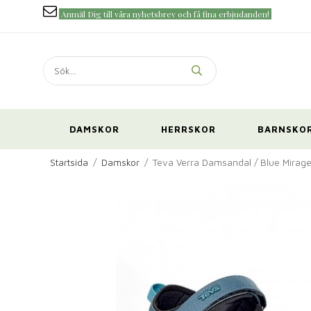
Anmäl Dig till våra nyhetsbrev och få fina erbjudanden!
DAMSKOR
HERRSKOR
BARNSKO
Startsida
/
Damskor
/
Teva Verra Damsandal / Blue Mirag