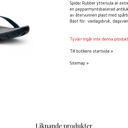
Spider Rubber yttersula är ext
en pepparmyntsbaserad antiluktb
av återvunnen plast med spårba
Bäst för: vardagsbruk, dagsvand
Tyvärr ingår inte denna produkt i
Till butikens startsida »
Sitemap »
Liknande produkter