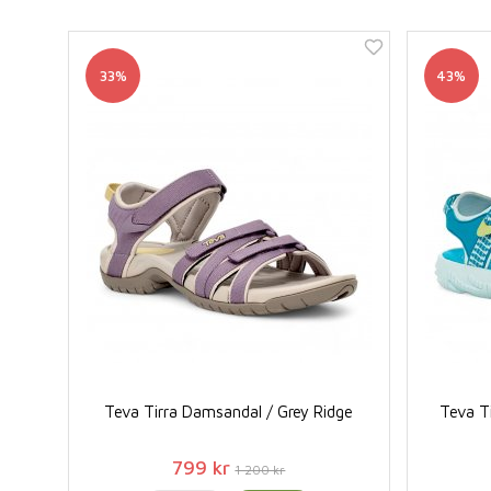
33%
43%
Teva Tirra Damsandal / Grey Ridge
Teva Ti
799 kr
1 200 kr