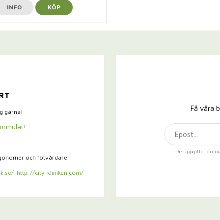
INFO
KÖP
RT
Få våra b
ig gärna!
formulär!
De uppgifter du m
rgonomer och fotvårdare.
k.se/
http://city-kliniken.com/