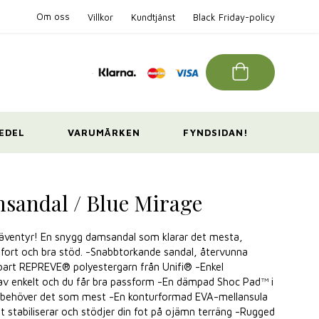
Om oss
Villkor
Kundtjänst
Black Friday-policy
EDEL
VARUMÄRKEN
FYNDSIDAN!
sandal / Blue Mirage
ny äventyr! En snygg damsandal som klarar det mesta,
ort och bra stöd. -Snabbtorkande sandal, återvunna
rbart REPREVE® polyestergarn från Unifi® -Enkel
 av enkelt och du får bra passform -En dämpad Shoc Pad™ i
u behöver det som mest -En konturformad EVA-mellansula
t stabiliserar och stödjer din fot på ojämn terräng -Rugged