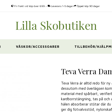
Fri frakt vid köp över 699:-
Leverans 1-5 dagar
Öppet köp 90 dagar
R
VÄSKOR/ACCESSOARER
TILLBEHÖR/HJÄLPM
e
Teva Verra Dam
Teva Verra är alltid redo för 
dessutom med överlägsen komf
material med spårbart, verifie
kardborrstängning, tas på och
hälen absorberar stötar där d
ger dig fotvalvsstöd, nylonskaf