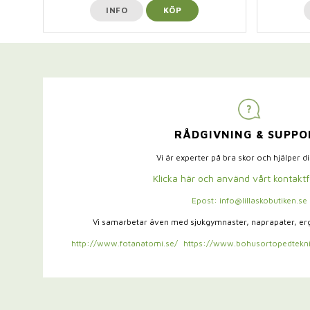
INFO
KÖP
RÅDGIVNING & SUPPO
Vi är experter på bra skor och hjälper d
Klicka här och använd vårt kontakt
Epost: info@lillaskobutiken.se
Vi samarbetar även med sjukgymnaster,
naprapater, e
http://www.fotanatomi.se/
https://www.bohusortopedtekni