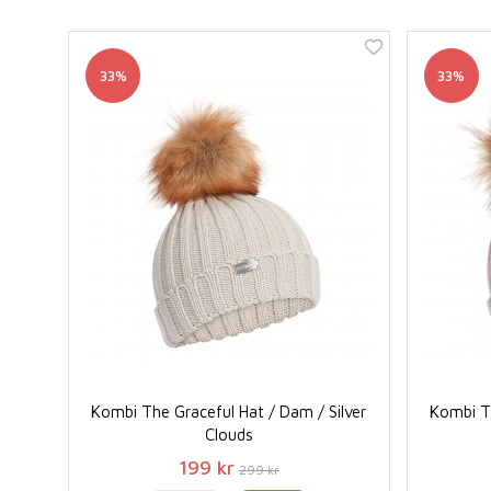
33%
33%
Kombi The Graceful Hat / Dam / Silver
Kombi Th
Clouds
199 kr
299 kr