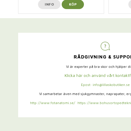
INFO
KÖP
RÅDGIVNING & SUPPO
Vi är experter på bra skor och hjälper d
Klicka här och använd vårt kontakt
Epost: info@lillaskobutiken.se
Vi samarbetar även med sjukgymnaster,
naprapater, e
http://www.fotanatomi.se/
https://www.bohusortopedtekni