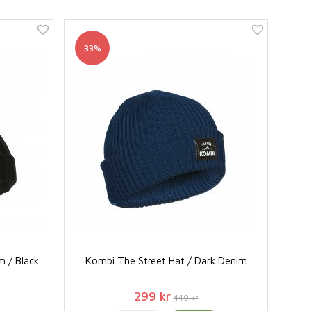
33%
m / Black
Kombi The Street Hat / Dark Denim
299 kr
449 kr