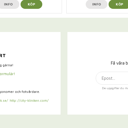
INFO
KÖP
INFO
KÖP
RT
Få våra b
ig gärna!
formulär!
De uppgifter du m
rgonomer och fotvårdare.
k.se/
http://city-kliniken.com/